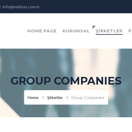
info@mebtas.com.tr
HOME PAGE
KURUMSAL
ŞİRKETLER
P
GROUP COMPANIES
Home
Şirketler
Group Companies