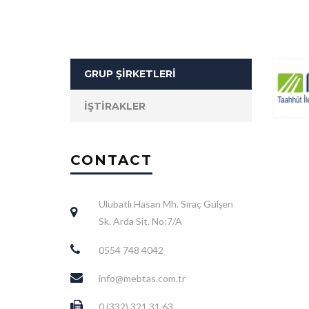
GRUP ŞİRKETLERİ
İŞTİRAKLER
CONTACT
Ulubatlı Hasan Mh. Sıraç Gülşen
Sk. Arda Sit. No:7/A
0554 748 4042
info@mebtas.com.tr
0 (332) 321 31 63