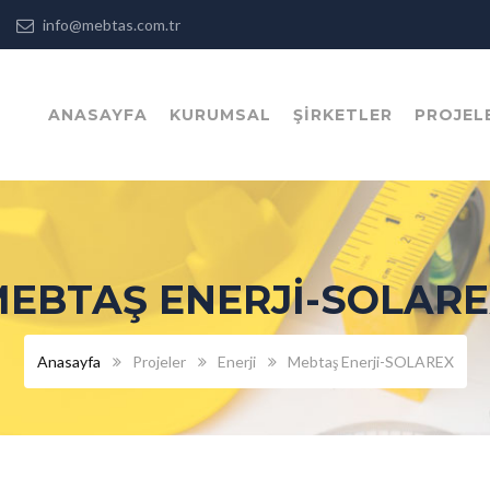
:00
info@mebtas.com.tr
ANASAYFA
KURUMSAL
ŞİRKETLER
PROJEL
EBTAŞ ENERJI-SOLAR
Anasayfa
Projeler
Enerji
Mebtaş Enerji-SOLAREX