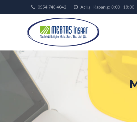
0554 748 4042
Açılış - Kapanış:: 8:00 - 18
M